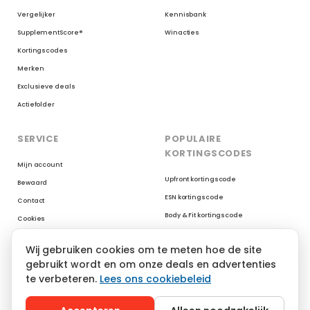
Vergelijker
Kennisbank
SupplementScore®
Winacties
Kortingscodes
Merken
Exclusieve deals
Actiefolder
SERVICE
POPULAIRE
KORTINGSCODES
Mijn account
Upfront kortingscode
Bewaard
ESN kortingscode
Contact
Body & Fit kortingscode
Cookies
Myprotein kortingscode
Reviews op Trustpilot
Wij gebruiken cookies om te meten hoe de site
XXL Nutrition kortingscode
gebruikt wordt en om onze deals en advertenties
AYBL kortingscode
te verbeteren.
Lees ons cookiebeleid
YoungLA kortingscode
Gymshark kortingscode