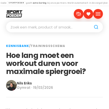
Code
geeft
extra korting
bij onze partners. Werkt automatisch in de vergelijker.
SPORTPOEDER
Zoek een merk, product of smaak…
KENNISBANK
/
TRAININGSSCHEMA
Hoe lang moet een
workout duren voor
maximale spiergroei?
Nils Eriks
Gymrat · 19/03/2026