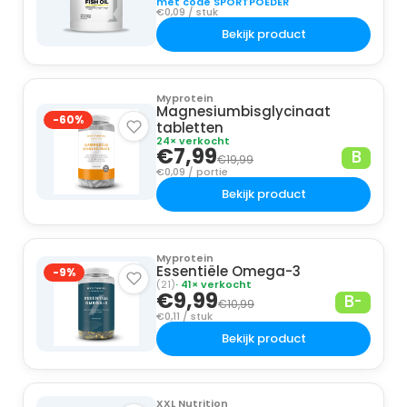
met code SPORTPOEDER
€0,09 / stuk
Bekijk product
Myprotein
Magnesiumbisglycinaat
-60%
tabletten
24× verkocht
€7,99
B
€19,99
€0,09 / portie
Bekijk product
Myprotein
Essentiële Omega-3
-9%
(21)
· 41× verkocht
€9,99
B-
€10,99
€0,11 / stuk
Bekijk product
XXL Nutrition