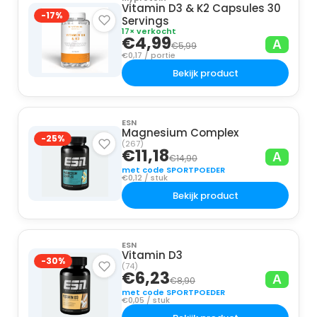
Vitamin D3 & K2 Capsules 30
-17%
Servings
17× verkocht
€4,99
A
€5,99
€0,17 / portie
Bekijk product
ESN
Magnesium Complex
-25%
(267)
€11,18
A
€14,90
met code SPORTPOEDER
€0,12 / stuk
Bekijk product
ESN
Vitamin D3
-30%
(74)
€6,23
A
€8,90
met code SPORTPOEDER
€0,05 / stuk