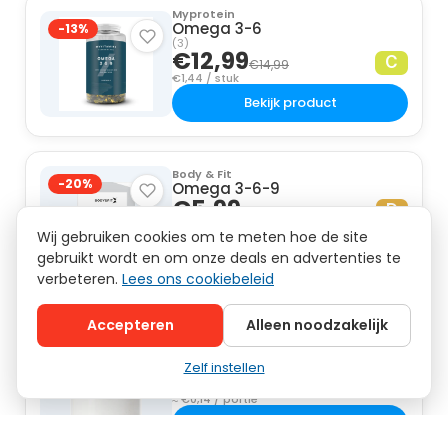
Myprotein
Omega 3-6
-13%
(3)
€12,99
C
€14,99
€1,44 / stuk
Bekijk product
Body & Fit
-20%
Omega 3-6-9
€5,99
D
€7,49
€0,10 / stuk
Wij gebruiken cookies om te meten hoe de site
Bekijk product
gebruikt wordt en om onze deals en advertenties te
verbeteren.
Lees ons cookiebeleid
UPFRONT
Accepteren
Alleen noodzakelijk
Creatine
-10%
4.841× verkocht
€8,10
Zelf instellen
€9,00
met code SPORTPOEDER
≈ €0,14 / portie
Bekijk product