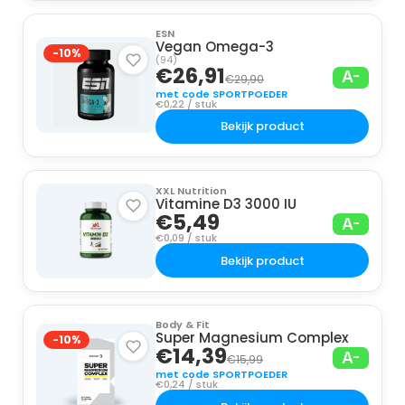
ESN
Vegan Omega-3
-10%
(94)
€26,91
A-
€29,90
met code SPORTPOEDER
€0,22 / stuk
Bekijk product
XXL Nutrition
Vitamine D3 3000 IU
€5,49
A-
€0,09 / stuk
Bekijk product
Body & Fit
Super Magnesium Complex
-10%
€14,39
A-
€15,99
met code SPORTPOEDER
€0,24 / stuk