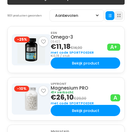
1831 producten gevonden
ESN
Omega-3
-25%
(642)
€11,18
A+
€14,90
met code SPORTPOEDER
€0,19 / stuk
Bekijk product
UPFRONT
Magnesium PRO
-10%
41× verkocht
€26,10
A
€29,00
met code SPORTPOEDER
Bekijk product
Myprotein