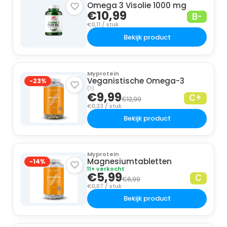
Omega 3 Visolie 1000 mg
€10,99
B-
€0,11 / stuk
Bekijk product
Myprotein
Veganistische Omega-3
-23%
(1)
€9,99
C+
€12,99
€0,33 / stuk
Bekijk product
Myprotein
Magnesiumtabletten
-14%
11× verkocht
€5,99
C
€6,99
€0,07 / stuk
Bekijk product