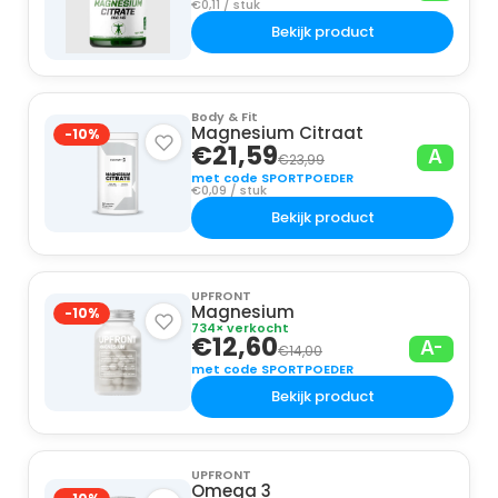
€0,11 / stuk
Bekijk product
Body & Fit
Magnesium Citraat
-10%
€21,59
A
€23,99
met code SPORTPOEDER
€0,09 / stuk
Bekijk product
UPFRONT
Magnesium
-10%
734× verkocht
€12,60
A-
€14,00
met code SPORTPOEDER
Bekijk product
UPFRONT
Omega 3