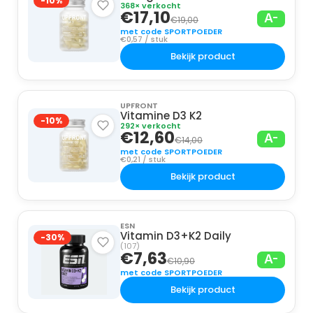
-10%
368× verkocht
€17,10
A-
€19,00
met code SPORTPOEDER
€0,57 / stuk
Bekijk product
UPFRONT
Vitamine D3 K2
-10%
292× verkocht
€12,60
A-
€14,00
met code SPORTPOEDER
€0,21 / stuk
Bekijk product
ESN
Vitamin D3+K2 Daily
-30%
(107)
€7,63
A-
€10,90
met code SPORTPOEDER
Bekijk product