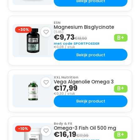
Bekijk product
ESN
Magnesium Bisglycinate
-30%
(545)
€9,73
B+
€13,90
met code SPORTPOEDER
€0,08 / stuk
Bekijk product
XXL Nutrition
Vega Algenolie Omega 3
€17,99
B+
€0,30 / stuk
Bekijk product
Body & Fit
Omega-3 Fish Oil 500 mg
-10%
€16,19
B+
€17,99