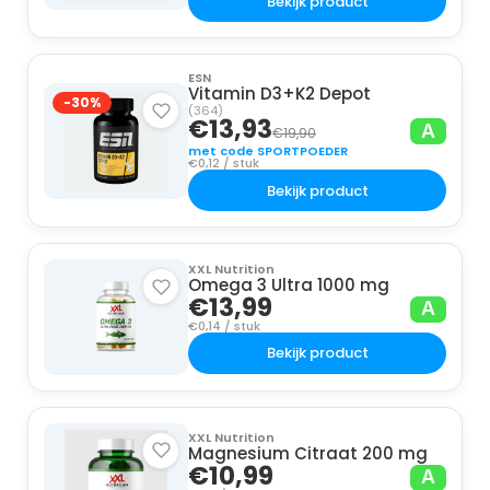
Bekijk product
ESN
Vitamin D3+K2 Depot
-30%
(364)
€13,93
A
€19,90
met code SPORTPOEDER
€0,12 / stuk
Bekijk product
XXL Nutrition
Omega 3 Ultra 1000 mg
€13,99
A
€0,14 / stuk
Bekijk product
XXL Nutrition
Magnesium Citraat 200 mg
€10,99
A